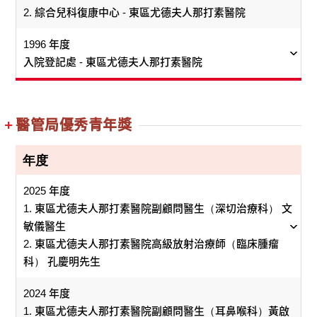
呢！」
技，以高度專業及人性化方式，積極跟進出院的高危
臨床及組織上更有效率。
意想不到的。」
何持續提升課程質素、協調團隊成員間的步伐、人才
人制定餐單等，只要同事輸入相關資料，就能一目了然。
2. 綜合兒科復康中心 - 東區尤德夫人那打素醫院
都緊密合作，融洽一致，致力提供優質的基層醫療服務，
訓、測試方案、試劑儲備，以及測試結果質素監控系
長者病人個案。至今已有超過15,000名病人接受服
拓展公私營醫療合作工作小組 - 港島東醫院聯網
團隊隊長兼聯網行政事務總經理李淑妮稱，聯網醫院有三
流失和資源配對等問題。憑著團隊堅定的信心，難題
團隊建樹良多，他們於2012年獲歐洲傷口管理協會認證，
為實行中央標準化生產，同時做到食譜標準化及推動統一
談及推行新措施的心得，隊長溫楊金嬋女士表示：「要循
尤其照顧那些缺乏社會支援的慢性病患者。
統等，均已準備妥當。
醫管局轄下多間洗衣房負責處理床單、病床圍簾、病人衣
務。
個獨特之處，包括持久不息的環保文化、員工積極參與，
同時，團隊建立了清晰的報告途徑、模式，以及多層面的
對於團隊獲獎，龍國璋坦言：「開心，但最想團隊可
逐一擊破。今日團隊獲得佳績，足證昔日的堅持是正
1996 年度
成為香港唯一可為大中華區舉辦高階傷口管理課程的機
1.
規範特別餐和普通餐的改革，此系統現已推廣至所有醫管
序漸進，廣徵意見，讓前線同事參與討論。」她希望藉今
物及同事工作服等。今次得獎的柴灣洗衣房，佔地2000平
以及將「綠惜」行動融入日常運作。「我們經常鼓勵同事
溝通交流渠道，令管理層、聯網質素及風險管理委員會，
以解散，因這代表疫情完結，大家生活重回正軌」。
確的。
「拓展公私營醫療合作工作小組」為港島東聯網鋪陳了清
入院登記處 - 東區尤德夫人那打素醫院
構。團隊又不斷引入新技術，顧問護師何志偉自行研發以
局的醫院。
次獲獎，多謝每位同事的合作和付出，讓港島東醫院聯網
自接管普通科門診後，團隊不斷革新，改善服務，例如引
2009年4月，人類豬型流感疫症爆發，網絡面對重大的
方米，主要負責港島東醫院聯網多間醫院、廣華醫院和將
「社區健康電話支援服務」凝聚了醫管局醫生、護士
說出自己的想法，若建議可行，會在行政和文書工作上支
以及其他功能委員會可以藉著更有系統的方法，取得質素
他深信，即使疫情減退，團隊所建立的默契也不會消
晰明確的發展方向 — 致力推動公私營醫療合作服務，為
內視鏡檢查傷口的技術，又利用iPad應用程式分析傷口滲
邁向「全人安康」。
進CMS及OPAS電腦化系統、推行病人自攜病歷紀錄計
考驗。隨未為人知的病毒傳染性及毒性，疫情迅速蔓
軍澳醫院的衣物，每日平均處理約55,000件。
和資訊科技及統計學專才組成的強大支援網絡，並貫
援，提供強勁後盾，落實執行理念。我們成功將醫管局願
及風險的資訊。
散。
市民提供優質的醫療服務。工作小組透過檢視服務的優先
液顏色，了解傷口嚴重程度，及早進行介入性治療。職業
中央廚房發展成熟後，團隊開始注意環保和食物營養的關
劃，以及實行多項新措施以解決病人輪籌問題，包括為長
延全球。當時流感快速測試化驗室網絡接到的樣本數
通各醫院、門診、非政府機構及私家醫生。團隊全力
景演繹於日常環境友善的行動中，持續推動環保文化，履
次序，有系統地開拓公私營服務的合作機會，並逐步施行
治療師團隊亦在研究病人數據後，自行開發出減壓功效顯
係。2006年實行 「以素代肉」低碳飲食概念，如蒸肉餅，
臨床腫瘤科優質管理團隊 - 東區那打素尤德夫人醫院
期病患者預約覆診、增設預約掛號和電話預約系統。他們
量不斷倍增，並需在極短時間內確診樣本是否帶有人
醫管局優秀青年獎
提供一站式服務，包括監察病人的情況、及時介入和
行社會責任，我們為聯網感到驕傲。」
共同合作 提升質素及安全水平
各項計劃。在推行公私營醫療合作的過程中，成員的真知
著的墊褥，成本只是坊間相若產品的兩成。
會以大豆蛋白質代替約三成瘦肉，增加食物纖維，改善口
同時在社區醫療服務上擔當另一重要角色：作為私人執業
類豬型流感病毒。
轉介，以及提高長者及照顧者的自理能力。
灼見及創新意念得以實踐，為大眾提供優質的醫療服務。
感，保持營養；2010年推出周一無肉餐，省下的買肉錢拿
的家庭醫生和醫院專科醫生的溝通橋樑。藉著開設家庭醫
年度
臨床腫瘤部優質管理團隊一直以來以提供先進技術，高效
港島東聯網質素及風險管理部成立後，以下3方面均有所
施醫生說：「病人的配合也少不得，我們不斷向病人與家
洗衣運作革新小組 - 柴灣洗衣房
來供應有機蔬菜給病人；2011年實施世衞醫療保健無害化
學專科診所，將病人加以分流，善加運用社會資源。團隊
為了應付激增的服務需求，整個化驗室網絡幾近24小
率及高質素服務予病人為目標。在醫療發展上，這個團隊
該項電話支援服務曾經過3次嚴謹的成效研究，以確定
改進：
自2002年成立至今，工作小組已推出不少公私營合作計
屬推廣傷口護理的知識，也是減少病人傷口護理次數的重
推薦的少肉「均衡菜單」，務求令病人食得健康又環保。
的努力，已然為市民提供優質的公營基層醫療服務。
2025 年度
時不停運作，並不時交換技術，以及調動所需的試劑
是醫院內首個臨床部門獲頒發ISO9001:2000証書。此外，
能否達到為病人及早發現問題和減少不必要住院的目
增強醫生角色 參與檢討
劃，例如專科門診新症分流及私營轉介，以及社康護士為
要一環。」
1. 東區尤德夫人那打素醫院副顧問醫生（深切治療科） 文
港島東醫院聯網
儲備以至化驗儀器，確保成效。網絡的化驗室數目亦
小組藉著不斷溝通、緊密合作、群策群力，改革了柴
為了舒緩及減輕病人於接受治療時引起的不安情緒，他們
的。研究均顯示接受服務的長者減少使用醫院服務達
透過委任醫生為部門質素及風險管理統籌及專家醫
出院長者提供電話護理診症服務等，均取得相當成效。
另外，團隊近年亦改善了廚餘的問題，透過與病房合作降
敏儀醫生
由最初的5間增加至7間。
灣洗衣房的工作文化和常規，不但提高了生產力，也
主動地向慈善和私人機構申請撥款資助用以改善治療環
25%至50%，死亡率亦顯著下降。隨着計劃的成功及
入院登記處 - 東區尤德夫人那打素醫院
生小組成員，讓他們多加參與事故及投訴管理的檢
港島東是目前唯一以三層系統處理傷口護理的醫院聯網。
低供餐浪費及減少米飯的份量。單是2011年至2012年，院
2. 東區尤德夫人那打素醫院高級放射治療師（臨床腫瘤
使洗熨後的被服更光潔雪白。小組又協助洗衣房取得
境，並創新地在治病過程中引入「視覺藝術概念」幫助病
病人予以正面回應，未來兩年，服務系統將逐步擴
去年，東區醫院是其中一間首先有員工感染沙士的醫院。
討，並增強動力去解決質素及安全問題。
2008年，聯網的質素及安全辦公室及護理服務部有見傷口
方節省了42,157公斤的食物，等同節省了 431,595港元。
科） 孔慶明先生
化驗室網絡的成員深信，快速、準確的病源診斷始終
ISO 9002品質證書。
人。
大，最終會覆蓋7個醫院聯網，醫管局亦有計劃擴展該
但是，我們的抗炎團隊仍表現出無比勇氣，責無旁貸地為
推動學習 分享經驗
護理的工作量增加，策動成立聯網傷口護理工作小組，廣
團隊透過多項革新措施，包括提供一站式查詢服務、設立
是能否有效治療病人和控制疫情的關鍵。他們會繼續
項電話支援服務，令其他病人可以受惠。
沙士病人提供優質治療。
聯網事故檢討委員會也隨之成立，幫助管理層對準
獲同事響應，組成這支包括老人科醫生、外科醫生、矯形
2024 年度
1.
2.
現時，團隊每日為10間醫院提供18,000份餐，是醫管局中
流動接待員服務、採用開放式接待處、設計指示條以方便
2.
發揮高度的專業精神，團結一致，為控制任何疫症作
高危的系統及流程，重點堵塞漏洞。有關的經驗會
及創傷外科（骨科）外科醫生、顧問護師、專科護師、前
1. 東區尤德夫人那打素醫院副顧問醫生（耳鼻喉科）黃啟
最高效率的膳食部門。畢太稱今次團隊奪獎，除了非常感
市民查詢資料等，大大加強了顧客服務。病人和訪客需求