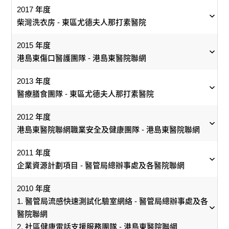
制, 輔助完成手術。東區尤德夫人那打素醫院於2009年成
2017 年度
那打素醫院外科部成立專責護理術後傷口的團隊，其後設
立全球首間機械臂綜合內鏡微創手術室, 它同時是一所培
柴灣洗衣房 - 東區尤德夫人那打素醫院
立造口及傷口護士診所，多年來不斷探索、開創出多項護
港島東醫院聯網安寧頌計劃團隊在2016年成立，透過醫社
訓中心及和全球專家交流學習的平台, 包括支援跨聯網手
理新技術。
港島東醫院聯網泌尿外科團隊 - 港島東醫院聯網
合作為晚期癌症或長期病患者提供全人照顧，關顧身、
2015 年度
術服務及培訓、手術示範、舉辦工作坊及國際學術會議等
心、社、靈。「人生最後一段路不一定是黑色，加點顏色
港島東傷口醫護團隊 - 港島東醫院聯網
團隊在2009年率先於本港應用以內視鏡檢查傷口，以及利
排尿疼痛、勃起功能障礙、尿失禁……面對千百種「難言
也許能令生命更精彩。除透過治療減少痛楚，他們更需要
與15年前相比, 團隊對複雜的機械人手術的掌握和技巧都
用iPad分析傷口滲液的顏色，有助更精準地護理病人傷
之隱」，港島東泌尿外科團隊一一以耐心和堅持應對，排
2013 年度
的是心靈和生活上的關顧。」
有所提高。它最初應用在泌尿科、婦科和普通外科, 隨著
口。團隊2018年起首創將「超聲波臨床應用護理」技術應
除萬難為病人找出最佳治療方案，「出於對病人的關心，
醫療膳食團隊 - 東區尤德夫人那打素醫院
手術技巧更成熟, 機械人手術可處理更複雜的手術如前列
用於檢查傷口、造口及胃造瘻管。病人接受胃造口手術
E-fill 覆配易 - 醫院管理局總辦事處 / 新界東醫院聯網 /
新冠肺炎病人治理醫療團隊 - 東區尤德夫人那打素醫
微創外科訓練中心 - 東區尤德夫人那打素醫院
會願意作出改變，以改善他們的生活質素，但如何踏出那
團隊透過醫社合作，由醫護負責患者的醫療需要，同時透
腺切除、全直腸繫膜切除、肝臟切除和胰臟切除等。
港島東醫院聯網環境管理團隊 - 港島東醫院聯網
後，可經胃造瘻管輸送流質食物，以往約兩成病人因喉管
新界西醫院聯網 / 港島東醫院聯網 / 九龍東醫院聯網
院
2012 年度
一步，靠的就是好奇心，不去嘗試便不知道能否成功。」
過社區夥伴關顧其心理健康、支援日常所需，甚至是完成
脫落需緊急送院。「我們是全港首間醫院利用超聲波確認
港島東醫院聯網職業安全及健康團隊 - 港島東醫院聯網
90年代初，外科手術仍以傳統開腔手術為主導，大家
個人心願。「醫護很難短時間全面了解病人想法和需要，
「機械人手術系統提供三維高解像度影像；機械臂模仿人
喉管位置穩妥，並檢查胃內喉管的氣囊大小，以防喉管移
港島東醫院聯網1997年埋下環保的種籽，能源管理、減少
泌尿外科團隊不時遇見這樣的掙扎：「有位正值壯年的男
為減少專科門診病人剩藥及誤用藥物風險，醫管局總
2019冠狀病毒病襲港期間，港島東一度成為「重災
對微創手術還是很陌生。微創外科訓練中心首任主管
與社區夥伴合作能給予病人不限於醫院、而是無界限的照
柴灣洗衣房 - 東區尤德夫人那打素醫院
體手腕關節設計, 更可360度旋轉, 令操作更靈巧, 特別適合
位。」團隊稱，外科部全面應用該技術後，喉管脫落的個
2011 年度
耗電是第一站。聯網經理（設施管理）王偉杰表示，醫院
病人，試行拔尿喉後排尿疼痛，一度打算放棄，但他身為
辦事處與四個聯網在2017年起推行「覆配易」覆配藥
區」。東區尤德夫人那打素醫院隨即召集婦產科、外
李家驊醫生當年已洞悉微創手術是大勢所趨，在醫管
顧。曾有病人想再和丈夫到深井吃一次燒鵝，聽似簡單卻
分離身體重要組織及吻合口的縫合。」截至去年12月, 該
案降至零，相關併發症亦大幅減少。
企業資源計劃項目 - 醫管局總辦事處及各醫院聯網
每天24小時無間斷提供醫療服務，照明、空調，和醫療器
一家支柱，其實很不願意長期戴尿袋生活。」團隊為此努
物服務先導計劃， 分階段為符合條件的內科專科門診
科、骨科及兒科等多個部門的醫護同事輪流到內科病
局和醫院管理層支持下，於1995年成立微創外科訓練
因行動不便難以實行，最後在義工協助下圓夢。」團隊亦
院已完成逾3, 600宗手術。
「不斷改良衣物設計、物料和簡化流程，為同事和病人提
材都要用電。聯網現時每年消耗超過一億度電，其中約一
力找方法讓他適應拔尿喉後的生活，更打破常規，與門診
病人整合及覆配藥物，截至去年4月已有約兩萬名病人
房幫忙，至今已逾千人參與。不論是同事還是病患之
中心。
會向社區夥伴傳授醫療知識，助他們了解病症和照顧患者
2010 年度
一名女病人的造口附近皮膚出現肉芽增生，痛得徹夜難
企業資源計劃項目 - 醫管局總辦事處及各醫院聯網
供最貼心的支援。」
半來自空調系統，「發展至今，除了更換高效能的製冷機
和病房協調，讓該病人在門診逗留較長的時間接受觀察，
受惠。團隊形容過程是從實踐中摸索，今日的成果得
間，大家由陌路人變成親密戰友，一起齊心打好這場
日常所需。
外科醫生進行機械人手術前需接受培訓, 了解儀器操作, 然
1. 醫管局流感快速測試化驗室網絡 - 醫管局總辦事處及各
眠，腫脹的肉芽易出血，令她倍感焦慮。團隊從痔瘡結紮
組，還需要中央能源管理系統全天候監察，以及定時監察
一有不適便立即安排醫護同事跟進，終在兩星期後成功改
來不易。
仗。
現任中心主管鄧宗毅醫生憶述，早期的微創外科訓練
後輔助獲認證的機械人手術醫生做手術。累積一定經驗後,
醫院聯網
術中獲得靈感，首創以手術縫線將肉芽結紮，令其逐漸縮
柴灣洗衣房繼1997 / 1998年度奪得傑出團隊獎，今年再度
港島東傷口醫護團隊 - 港島東醫院聯網
和巡視醫院各區的供冷運作和溫度。」
醫療膳食團隊 - 東區尤德夫人那打素醫院
善排尿情況。
企業資源計劃項目團隊的任務，是實施單一系統去取代醫
在一間細小的房間進行，只有基本配置，每個培訓課
計劃下，雙方合作為病人制定最適切的醫療和照顧模式。
外科醫生可在資深醫生的監督下進行手術。手術室護士會
2. 社區健康電話支援服務團隊 - 港島東醫院聯網
小直至消失。「這門技術毫不容易，我們反覆練習，過程