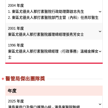
管。1986年他在瑪嘉烈醫院工作，直至2004年轉至東區尤
外展服務，與精神科社康護士走進社區尋找隱藏的高危個
展，當中尤以教書的歲月最令她回味。記得有次在護校周
過，現今的年輕醫生都會自行在網上找案例，主動提
每位成功男人背後都有一個女人，而一間成功醫院背後，
2004 年度
德夫人那打素醫院，擔任深切治療科部門主管至今。多年
案。她說，近年精神科服務發展趨向以社區為本的治療。
東區尤德夫人那打素醫院殮房主任林慶權先生
會分享生活瑣事，說自己當時為減壓，偶然買餸後會到住
突然「空降」到內科擔任護士長，難免被人質疑其能
出疑問，我也要不斷學習，才能與他們有交流，達至
就要有位出色的管事，才能把醫院打理得頭頭是道。總醫
1. 東區尤德夫人那打素醫院行政助理鄭啟志先生
來，個人和團隊獲獎無數，他曾帶領團隊在2016年憑「病
醫管局已加強支援社區內的精神病患者，與社會福利署資
所附近的遊戲機中心玩一會才回家，後來不時有同事（當
力，翠瑩坦言，「我在內科工作的三年，最難忘首三
教學相長。」
院管事梁洪寬（寬哥）正是東區尤德夫人那打素醫院背後
2. 東區尤德夫人那打素醫院部門主管（內科）任燕珍醫生
人家屬滿意度增進計劃」獲得醫管局優異團隊獎。
助的精神健康綜合社區中心合作，協助精神病患者和復康
年是梁的學生）都會笑問她還有沒有「打機」減壓。此事
個月的苦日子，最大得著是學懂畢生受用的人事管理
讀文科的林慶權當年入廣華醫院病理學部做二級文員時，
的男人。
人士融入社區生活，並及早識別有風險的個案，提供適時
讓她明白生活交流有助建立師生關係，是教導的好方法。
技巧。」面對苦日子，她緊記「用心」和「承擔」來
高醫生亦很重視團隊合作，聆聽不同崗位同事的意
得到醫生講解生物及人體解剖等知識，從而對理科產生興
2001 年度
1.
2.
建立一支齊心的團隊是主管的重要工作，說易行難，但殷
的支援。她同時強調為住院病人訂立「復元為本」計劃，
不過，她笑言，自己倒希望學生記得當年的教導，再傳給
跨過難關。「我記得當年的午飯時間，全用來『刨
見，以突破固有思維。以他負責統籌的港島東眼科服
趣，故此每當殮房主任放假，他都請纓替假；亦因這份主
東區尤德夫人那打素醫院護理總經理張秀芳女士
寬哥在1985年入職醫院事務署，當1991年醫管局成立時，
醫生卻做到了。他為同事締造和諧的工作環境，亦憑其親
港島東醫院聯網聯網服務總監（臨床服務）／急症服務統
助他們日後善用社區資源，重新融入社區。
新一代。
熟』病人的『牌板』，足足有一年沒有吃午飯；又試
務優化重整計劃為例，「我本來提議東區尤德夫人那
動態度，為他鋪下後來升任殮房主任的路。
覺得這是個能改善本港醫療制度、又能吸納新思維的機
和力，令同事與他有商有量，「我相信要與同事關係良
籌專員及東區尤德夫人那打素醫院急症室部門主管劉楚釗
1996 年度
過徹夜不眠細閱新型號呼吸機的說明書，當醫生提問
打素醫院和東華東院各自安排合適的白內障病人進行
構，所以就轉入醫管局，並於1993年加入東區醫院，「一
好，將他們凝聚在一起，他們才敢說出自己想法和接納我
醫生
行醫35年，她最初鍾情內科，後來因緣際會，與精神科結
在助產士的專業上，梁慧玲說：「將經驗傳給下一代固然
東區尤德夫人那打素醫院總經理（行政事務）溫楊金嬋女
如何使用時，唯我能即時作出正確示範。」翠瑩肯學
日間手術和處理住院個案，但前線同事卻主動提出由
「我有宗教信仰，對鬼神從來就覺得沒有甚麼可怕，平時
腳踢」負責管理清潔部、院內外運輸、保安部和維修部等
東區尤德夫人那打素醫院部門主管（外科）李家驊醫生
的意見。」
下不解緣。她自2005年起擔任多項要職，包括東區尤德夫
重要，但當白衣天使的態度和精神亦不可缺，因此我常跟
士
肯做，以行動證明自己有能力帶領團隊向前走，同事
東華東院統一負責兩間醫院的病人排期安排，加上行
工作我常是最後離開殮房的一個。」東區尤德夫人那打素
約100名員工。
人那打素醫院精神科部門主管、港島東醫院聯網精神健康
學生和同事說，新生命的誕生對家庭來說是非常重要的經
劉楚釗醫生致力為病人提供全人治療，他在急症專科、醫
也逐漸接受這位「外行人」。
政和資訊科技同事的支援，可避免出現重複或遺漏跟
醫院臨床病理學部殮房主任林慶權說，「更重要的是，這
採訪時正值下午交更會，由殷醫生主持，會上各人「自動
服務總監，以及醫管局精神科統籌委員會主席。多年來，
李醫生是香港微創外科手術的先驅，在業界聲明顯赫。他
東區尤德夫人那打素醫院總經理（行政事務）溫楊金嬋女
歷。很多媽媽兩鬢白髮時，仍不忘當日的分娩過程，所以
生專業方面及公共醫療服務均貢獻良多。
進個案的混亂情況、並減省人手重疊和令流程更順
是一份能幫到別人的工作，所以越做越喜歡。」
他勇於創新，兩大成就沿用至今：(1) 1994年在病房推行
波」匯報每名病人的最新情況，你一言，我一語，默契十
她促進文化改變，如改善精神科服務、加強風險管理、推
在東區醫院成立首間「微切口外科訓練中心」，並於本年
士
助產士在準媽媽懷孕至生育的旅程中，扮演相當重要的角
2007年，翠瑩重返婦產科協助開展私家病房的服務，
暢。我覺得這個方法比我的還好，因為我未必很了解
東區尤德夫人那打素醫院部門主管（內科）任燕珍醫
東區尤德夫人那打素醫院行政助理鄭啟志先生
當時行政總經理建議的「預防維修保養計劃」，每月與支
醫管局傑出團隊獎
足。殷醫生解釋：「深切治療部的病人上一秒可以好端
動醫社合作、與團隊及社區伙伴共同拓展「復元」理念
1月創立全球首間綜合內鏡微創手術室，使微創外科手術
色，給父母美好和難忘經歷至為重要。」
為追求卓越的專業質素和發展，劉醫生為急症科的醫護人
到2020年再次帶著團隊迎戰2019冠狀病毒病。回首過
最前線運作，所以聆聽同事意見是很重要的，計劃預
他2009年開始正式出任現職，現時專責東區醫院的殮房服
生
援同事到病房巡查硬件，如門、枱、椅、鎖、燈、水喉和
端，下一秒有可能突然變差，所以團隊要有很好的默契，
等。她領導團隊「度蹺」開展各項服務計劃，成績卓越，
發展更跨一大步。
員提供非常出色的臨床培訓，並發展一套以病人為中心的
去，在內科工作的歲月是翠瑩人生的轉捩點，昔日在
計在今年第三季實施。」
務，同時協調港島東聯網的殮房服務。
溫女士可說是「領導文化、屢創佳績」的典範。溫女士成
抽風設備等，確保運作正常，若發現異樣，立即處理，避
年度
隨時為病人提供最適切的治療；而我們的交更會，早午各
縱使阿志的職位是行政助理，但他的工作量及表現遠
在2005年奪得東區醫院的傑出團隊獎，2006年和2010年獲
溝通技巧課程。為提升急症室的服務質素，他與有關部門
東區尤德夫人那打素醫院護理總經理張秀芳女士
陌生環境下的磨練，造就了她今日成為同事眼中的
功改變了下屬的工作文化和心態，促使他們視前線同事為
免日後維修需時而影響病房服務。(2) 1998年於管事部辦
一次，風雨不改。近年，我在早上時段加插讀書會，由年
遠超越一位行政助理的要求。阿志非常能幹，能夠同
任醫生為醫療界付出極大貢獻，她對工作的投入是毋
得醫管局的優秀團隊獎。
在李醫生卓越的領導下，在院內已成功建立了一支高效率
作出協調，擬定一套跨科別和具效率的災難緊急應變計
「優秀領袖」，家人眼中的「晶瑩翡翠」。
在殮房工作，面對不少離別的悲傷，林慶權盡量想辦法讓
顧客，從而提供以客為尊的行政服務。這文化更發揚光
2025 年度
公室成立 一站式支援服務控制室，將清潔、運輸、保安監
資較淺的醫生分享一篇醫學文章，即場接受提問，希望提
時管理醫療視聽製作部及微切口外科訓練中心事務。
容置疑。她勇於承擔各項資源管理先導計劃，並善於
的專業團隊。他十分重視同事的事業發展，致力培訓他
劃，並制定推行共同常規，以減少不必要的急症室覆診和
逝者家人早日釋懷，亦減低逝者家人處理親人身後事上耗
大，推動其它同事為病人提供優質的醫療護理。她領導所
港島東造口及傷口護理小組 - 港島東醫院聯網
控系统、鎖匙管理系統、宿舍管理等支援服務，集中於管
張女士建立「矜憫為懷」的護理文化，對增強員工培訓及