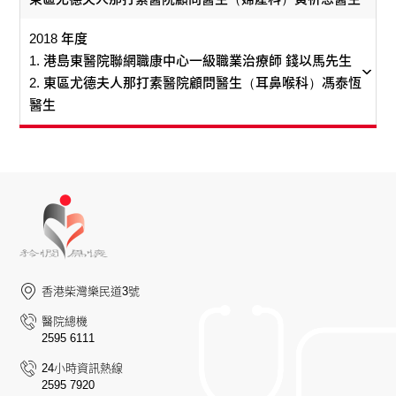
評估服務，中心又與社區組織合作，務求彌補服務上
Rico是管理放射計量團隊的高級放射治療師，他致力
文醫生在醫學研究領域屢獲殊榮，多篇研究成果刊登
之不足，以及將各類服務融為一體，結果令小病友能
參與放射計量及放射生物領域的研究項目，其中有關
於國際知名醫學期刊，同時熱衷於模擬訓練，帶領團
2018 年度
夠更方便地享用到全人護理服務。
東區尤德夫人那打素醫院副顧問醫生（耳鼻喉科）黃
治療鼻咽癌的劑量計劃比對及超高劑量率放射生物特
隊開創跨專業重症模擬培訓課程，培育新一代的醫護
東區尤德夫人那打素醫院副顧問醫生（外科）俞文軒
1. 港島東醫院聯網職康中心一級職業治療師 錢以馬先生
啟泉醫生
性之研究，均於國際權威會議獲得獎項，研究成果獲
專才。在疫情期間，她展現創新精神，與團隊首創為
醫生
2. 東區尤德夫人那打素醫院顧問醫生（耳鼻喉科）馮泰恆
高度關注。
重症新冠病人採用俯臥治療，大幅降低患者插喉的風
黃醫生領導鼻科團隊, 疫情期間與大學研究出利用維他
醫生
輸尿管術後的病人常要安裝支架數星期, 因而帶來不
險，為臨床實踐立下典範。
命A及香薰精油, 為新冠肺炎嗅覺缺失患者提供嗅覺治
適。俞醫生率先引進帶有磁石的支架, 毋須使用內窺鏡
請分享你在工作期間所經歷的非凡時刻。
1.
2.
療。此外, 黃醫生與他的頭頸癌手術團隊具創新思維,
或手術移除, 令病人更快恢復正常生活；又將經會陰融
2024 年4月一個黃昏，我剛完成臨床工作，正要分析
你想擁有什麼非凡能力？
利用臨床數據並配合三維人體模型打印技術, 作為頭頸
東區尤德夫人那打素醫院副顧問護師 (泌尿外科) 施揚韻女
入磁力共振抽取前列腺組織技術引入港島東醫院聯網,
研究數據時，收到了一封令人驚喜的電郵——逾百年
每次聽到昏迷病人的家屬焦急地問：「能讓我們知道
癌術前的規劃, 大大增加手術成效及成功率。
東區尤德夫人那打素醫院/東華東院駐院醫生（眼科）
士
增加前列腺癌診斷率及減低併發症。
歷史的Sigma Xi 科學研究學會向我發出入會邀請。該
他的想法嗎？」我就希望擁有讀心術，能讀懂病人的
區自力醫生
學會每年僅予少數具研究影響力的人士頒授會席，我
內心，把他們的心聲傳遞給家人，減輕家人擔憂。讀
請分享一次難忘工作天, 如何改變自己未來？
有甚麼推動你繼續這份工作？
施姑娘積極完善泌尿護理服務, 包括在社區推行「試行拔
很榮幸成為香港首名獲此殊榮的放射治療師。
心術不只是為了治療，更是讓病人與家屬在最困難的
最難忘的是為患有復發性口腔癌病人進行接近全下顎
看見病人康復就是我最大的推動力, 同時繼續在感興趣
最難忘的一次行醫經歷？
除導尿管」(TWOC)計劃, 減少病人入院及入住日間病房;
時刻，仍感受到彼此的連結與希望。
骨切除和重建手術。由於患者之前接受過電療和多次
的工作範疇中有所發揮, 提升及改善臨床服務, 惠及更
香港柴灣樂民道3號
曾替一位患有白內障的婆婆做手術，她在一次術後的
她更與泌尿科醫生合作, 為接受經尿道前列腺切除術
港島東醫院聯網職康中心一級職業治療師 錢以馬先生
東區尤德夫人那打素醫院顧問醫生（耳鼻喉科）馮泰
皮瓣手術, 手術技術要求很高, 亦是唯一希望。經歷23
東區尤德夫人那打素醫院顧問醫生（婦產科）黃祈恩醫生
東區尤德夫人那打素醫院顧問醫生（婦產科）羅欣珮醫生
多病人, 都激勵我繼續努力。
定期覆診，突然從餸籃取出一把香蕉，當場撕下兩條
(TURP)的病人提供早期術前篩查服務, 減低取消手術的機
醫院總機
恆醫生
小時, 最終手術順利完成。手術成功及病人痊癒是外科
送給我以表謝意，令我非常難忘。還有，病人的每句
會, 同時縮短輪候時間。
2595 6111
醫生工作的最大動力, 我未來會繼續增值自己, 為病人
同事眼中的一級職業治療師錢以馬是一把「萬能鑰
黃祈恩當醫生，深受爸爸 — 黃建明醫生影響。他說：
道謝，都是我工作的原動力。
你會以甚麼物品形容自己？
提供優質的治療。
24小時資訊熱線
匙」，一位「周身刀張張利」的好員工。他除了在自
2003年沙士一役，馮泰恆醫生由威爾斯親王醫院8A病
「爸爸同樣是婦產科醫生，縱使已過世，但我最記得的是
粉彩——繪畫有助我在百忙之中靜思減壓，不同色彩仿似
給10年後的自己說一段話，你會說甚麼？
2595 7920
己專業範疇發展外，同時擔任聯網職安健多個工作小