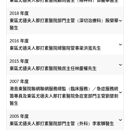
東區尤德夫人那打素醫院顧問醫生（精神科）鄧麗華醫生
2018 年度
東區尤德夫人那打素醫院部門主管（深切治療科）殷榮華
醫生
2016 年度
東區尤德夫人那打素醫院病房經理（婦產科）梁翠瑩
東區尤德夫人那打素醫院 / 東華東院顧問醫生（眼
東區尤德夫人那打素醫院總醫院管事梁洪寬先生
東區尤德夫人那打素醫院部門運作經理梁慧玲女士
科）高德全醫生
女士
2015 年度
今年的傑出員工梁慧玲在婦產科工作逾36年，首先在般咸
東區尤德夫人那打素醫院殮房主任林慶權先生
翡翠，經過琢磨變得晶瑩通透，正如人生，要經歷衝
時代進步，無論是服務需求、還是人才培訓，30年前
東區尤德夫人那打素醫院顧問醫生（精神科）鄧麗華醫生
道雅麗氏何妙齡那打素醫院當助產士，之後1991年起在其
擊，才會成長、成熟、成大器。
後截然不同。1990年加入港島東眼科的高德全醫生認
2007 年度
護士學校教書逾十年，後來轉至東區尤德夫人那打素醫院
為，服務模式要因時制宜，譬如從前公立醫院一床難
「好的精神科醫生就像偵探，要全面了解病人的背景、內
港島東醫院聯網聯網服務總監（臨床服務）／急症服務統
婦產科，重拾前線工作。2007年她重執教鞭，於當時的護
護士出身的梁翠瑩，90年代完成助產士課程後，便在
求，30年後的今天，日間服務成為新趨勢，故不能只
心世界和病徵等，再與病人多聊天、多溝通，才能綜合所
籌專員及東區尤德夫人那打素醫院急症室部門主管劉楚釗
校教導登記護士，直至2011年出任部門運作經理一職至
1993年加入東區醫院當婦產科「開荒牛」，其後在
停留於「加床加人」的階段，還要思考如何將有限資
東區尤德夫人那打素醫院部門主管（深切治療科）殷榮華
有資料作出分析，對症下藥。」鄧麗華醫生說。
醫生
今。
1996年協助該院開展半私家病房服務，直至2003年
源發揮最大的作用，這就是資源「再造」。
醫生
「沙士」爆發，半私家病房轉型為「沙士」病房，她
2005 年度
鄧醫生深信，精神病康復者不只需要臨床治療，地區支援
回想過往職涯點滴，她很高興有機會在前線照顧病人、在
東區尤德夫人那打素醫院總醫院管事梁洪寬先生
帶著團隊走到抗疫前線。「沙士」過後，半私家病房
服務模式要改進，人的思維也要進步。他說：「以前
今年傑出員工之一的殷榮華醫生，是位極具親和力的主
東區尤德夫人那打素醫院部門主管（外科）李家驊醫生
同樣重要，因此，90年代後期開始積極在地區開拓精神科
護校培育下一代助產士和在幕後規劃婦產科部門的未來發
沒有重開服務，翠瑩被安排至急症內科病房工作。
我學醫是師徒制，做手術時多數跟師傅的做法；不