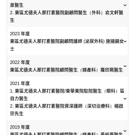
出貢獻。
不同階層的員工在短時間內攜手建立了安全的環境。這包
經由多層面的溝通交流渠道，跟各層面的同事分
線護士、營養師、職業治療師和物理治療師的跨專業團
泉醫生
謝廚房、營養部、資訊科技服務處、病房、客戶醫院和中
雖大，但團隊仍能提供優質的接待服務和電話服務，時常
括迅速地把一些普通病房改建為設有改良抽氣系統的沙士
享。
隊。
2. 東區尤德夫人那打素醫院副顧問醫生（外科）俞文軒醫
央食品採購部同事的努力付出外，還要特別感激東區醫院
獲得院內其它同事和市民的嘉許和讚揚。
病房，積極推廣防感染措施和監察實踐情況等。沙士病毒
提升改革力量 培育領袖
生
的首任行政總監梁明娟醫生，及現任港島東醫院聯網行政
在院內早已給控制蔓延。
讓醫生策劃、開發及實行不同的改善方案，例如確
事務總經理溫楊金嬋女士的大力支持：「因當初是她們讓
認病人身份、臨床交接及臨床資格憑據，希望在變
2023 年度
1.
2.
我去試行新科技，改善膳食質素，才有今日的成績。」團
臨床方面，我們的呼吸系統科醫生研製了一套有效治療沙
革的過程中培育各層面的領袖，令願景譜成現實。
東區尤德夫人那打素醫院副顧問護師 (泌尿外科) 施揚韻女
隊會繼續循健康、環保方向出發，不斷為膳食服務添加創
士的醫治常規。港島東醫院聯網的沙士病人死亡率為全港
士
意，令病人更滿意。
最低，而他們的康復情況亦是最令人滿意。我們的抗炎團
2022 年度
隊與本港其他同僚合作，撰寫有關此疾病的著作，刊登在
東區尤德夫人那打素醫院顧問醫生（婦產科）羅欣珮醫生
醫學文獻上。
2021 年度
1. 東區尤德夫人那打素醫院/東華東院駐院醫生（眼科）區
自力醫生
2. 東區尤德夫人那打素醫院資深護師（深切治療科）楊啟
綜合兒科復康中心 - 東區尤德夫人那打素醫院
宗先生
東區尤德夫人那打素醫院高級放射治療師（臨床腫瘤
東區尤德夫人那打素醫院副顧問醫生（深切治療科）
科） 孔慶明先生
文敏儀醫生
2019 年度
1.
2.
中心成功推行以殘疾兒童為對象的跨專科多元化綜合
東區尤德夫人那打素醫院顧問醫生（婦產科）黃祈恩醫生