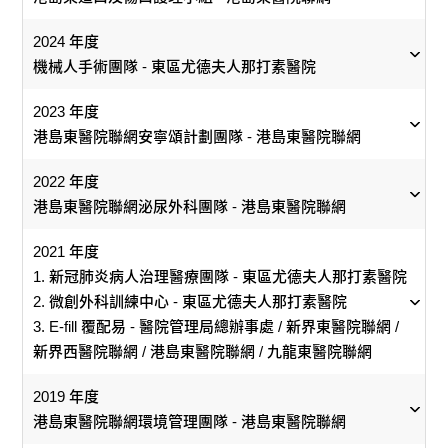
升醫護質素。」
他亦善於操控各種視聽器材及掌握有關最新科技，他
培訓同事，為同僚樹立好榜樣。在「沙士」期間憑著
退休在即的鄧醫生，由始而終都有個簡單心願，就是希望
們，並讓他們積極參與研究工作。李醫生出色的工作表
入院個案。
費的心力及金錢。經聯網投入資源，他與同事協助設立
屬的物資管理及人事部成功取得ISO 9002品質證書。
事辦公室。又重新檢視全院的救命鐘和走火通道的警鐘，
部門溝通貢獻良多。另外，她透過強化各護士職系的才能
為港島東醫院聯網強化有關設備。他積極及正面工作
她出色的領導才華及專業知識，她成功地激勵隊友並
香港成為精神健康友善社會，多方攜手消除誤解及標籤，
現，為同事、病人、社會大眾，以至國際醫療業所敬重。
2024 年度
「永寧軒」禮堂服務，讓死者家人免費借用舉行送別儀
提高環境安全。
及效率，以配合不同部門的運作。她提倡關懷病人及善於
回顧過去，他最難忘2009年豬流感時，試行向內科借用體
態度深得醫院同事愛戴。
帶領他們以永不言倦的精神共渡困境。
讓需要精神健康支援的人活出豐盛人生。
劉醫生「隨時候命」的積極工作態度，也常在非臨床的環
機械人手術團隊 - 東區尤德夫人那打素醫院
式；其後再在前年設立「釋懷室」，供遺屬陪伴及瞻仰逝
在困難時刻下善用資源。在她的推動下，東區醫院護理同
外膜氧合機（人工心肺機）治療肺衰竭病人。結果，由
境中表現出來。除了為急救服務機構傳授醫療知識和技巧
者遺容，因為他深信，妥善管理逝者遺體，是對逝者家人
年底退休的他，回顧半生的工作歲月，寬哥說：「只要用
事都能勇於接受挑戰，率先引進嶄新服務理念，推動改
2009年10月至2010年8月，成功救回十多名病人，之後其
2023 年度
外，他也在政府飛行服務隊內擔當高級飛行醫生，也動員
的一份安慰。
心工作，做管事都可以是一份好有意義的工作。最難忘是
革。近年她的護理職系更成功取得ISO 9002証書。
他醫院亦相繼仿傚。
港島東醫院聯網安寧頌計劃團隊 - 港島東醫院聯網
其他志願醫生及護士與飛行服務隊合作，義務提供醫療服
在2000年2月28日，東座3樓的精神科病房發現炸彈一事。
務。2004年，劉醫生肩負使命，參與了台灣九份巴士意外
2010年，他與其他聯網醫院同事，協助醫管局實施「無線
當時警方評估，要立即疏散約400名二至四樓的病人和同
另外，殷醫生和同事早年積極爭取在公立醫院設置高壓
2022 年度
的拯救行動，並向受南亞海嘯影響的港人提供援助。劉醫
射頻辨識系統」，令辨認遺體多一重保障，亦可適時掌握
事，最困難是要疏散禁閉式病房的精神病人到天台，既不
艙，讓患有漁夫病、一氧化碳中毒、糖尿病傷口、壞死性
港島東醫院聯網泌尿外科團隊 - 港島東醫院聯網
生鍥而不捨、救急扶危的精神，充分彰顯了醫生的高度專
遺體的存放量。至今已有12間醫院採用這個系統。
能坐升降機，又要確保病人不會走失，和處理他們可能出
筋膜炎和放射治療後引致骨枯的病人，可透過高壓氧治
業，更提升了醫管局的形象。
現的失控行為。幸好，各同事齊心協力，順利疏散所有
2021 年度
療，改善病況。今年，他的願望終於實現，年初公立醫院
回望過去的工作，令林慶權感到高興的是年輕人對殮房的
人，讓警方引爆炸彈，有驚無險。」
1. 新冠肺炎病人治理醫療團隊 - 東區尤德夫人那打素醫院
首部高壓艙在東區醫院安裝，目前在測試階段，預計今年
工作逐漸接受，「 以往很多人會認為，只有年紀大或學歷
2. 微創外科訓練中心 - 東區尤德夫人那打素醫院
可投入服務。
港島東造口及傷口護理小組
低的人才到殮房做事。但在我們這裡工作的職員，平均年
寬哥將青春奉獻給東區醫院，也從東區醫院覓得一位賢
3. E-fill 覆配易 - 醫院管理局總辦事處 / 新界東醫院聯網 /
港島東醫院聯網
齡只是30多歲，最年輕的是23歲，而所有殮房服務員及助
妻。話說寬哥當年因工作關係認識了任宿舍舍監的太太，
新界西醫院聯網 / 港島東醫院聯網 / 九龍東醫院聯網
理，學歷都在中五畢業或以上。」
最後追求成功，娶得美人歸！
機械人手術團隊 - 東區尤德夫人那打素醫院
「如果我是病人，會希望醫護怎樣幫我？」設身處地體會
2019 年度
1.
2.
3.
病人痛楚，急病人所急——這份信念推動港島東醫院聯網
港島東醫院聯網環境管理團隊 - 港島東醫院聯網
隨著醫療科技進步, 機械人手術系統突破傳統微創手術限
造口及傷口護理小組不斷創新。1990年代，東區尤德夫人
港島東醫院聯網安寧頌計劃團隊 - 港島東醫院聯網