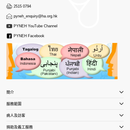
房的實習醫生，不幸「中招」變成病人，角色身分的
當年他即使不在醫院工作，甚至後來患病，仍以榮譽顧問
在工作上最不可或缺的一樣物件是甚麼？
我多面體的性格，混合調色就如運用我的不同個性，應對
希望你仍然保持著對泌尿護理的好奇心，繼續成長和學
東區尤德夫人那打素醫院資深護師（深切治療科）楊
組的核心成員，如滑絆跌撞工作小組等，致力為同事
2515 0794
互換，讓他更明白病人所需。當日的經歷，成就今日
身份回東區醫院將自己畢生所學傳授給下一代。」黃爸爸
裂隙燈。它能幫我聚焦檢查眼睛的不同部位，用以處
生活各種挑戰。
習。記住這句說話：「開發學習的熱情，如此，你將永遠
啟宗先生
創造安全及健康的工作環境。
「瞓身」救人的他。
此舉促使黃祈恩立下要將知識傳承下一代的決心。
pyneh_enquiry@ha.org.hk
理包括黄斑點、視神經和視網膜血管等問題，以及診
不會停止成長。」繼續專注於泌尿護理的發展，不斷探索
斷本港長者常見的失明病因。
誰對你工作有所啟發？
新方法和新技術，以提高護理質量和效率。繼續堅守崗
PYNEH YouTube Channel
為增加對職安健的認識，錢以馬早年取得職業環境衞
請舉出一個工作上的習慣。
他說：「當年病重時，主診醫生兼自己的導師沈祖堯
2014年，黃祈恩在東區醫院與團隊發展臨床模擬訓練中
我很幸運爸爸以身教，教懂我在繁重的工作中尋找樂趣和
位，並緊記當初成為護士的原因，莫忘初心。
生學碩士資格，又於2016年到英國接受樓梯安全評估
愛整潔，所以每日開工前我會先收拾整理各項物資，
PYNEH Facebook
教授每日一句簡單問候，我永遠記得那暖上心頭的感
心，由規劃課程、安排硬件配備、教書，以至推廣，他都
現在最想學習的新事物是甚麼？
滿足感。他同為婦產科醫生，啟發我在熱心服務病人時體
的訓練。「別少看一條樓梯，每級的高度、深度、級
包括病床、儀器物品，或是醫療記錄等。在收拾過程
覺，亦提醒自己要堅守『醫人一定要從心出發』的理
親力親為。「很多病人不希望由新手醫生診症，但若新手
人工智能。2019冠狀病毒病的突襲，為各行各業帶來
會快樂及意義；在遇到困難時以正向思維冷靜思考。他幫
面的防滑度、周邊環境的光暗及對比等，都會影響使
中，評估工作的優先次序，盡早完成任務，避免做
念。我當醫生不是追求金錢或做過幾多大手術，最重
醫生沒有臨床經驗，又怎能成為日後可靠的醫生呢？所以
數碼電子化的契機，醫護界亦正將病人護理融入智慧
助我培養不同的興趣、擴闊視野，亦提醒我保持好奇心，
用者的安全。」回港後，他為港島東聯網醫院的主要
「死線戰士」。
要是為病人帶來一線生機。」
必須發展模擬訓練，加強醫生的自信心外，提升服務安
醫院的管理模式。我們要與時並進，學習人工智能是
讓我更了解自己，也更能理解別人
樓梯，如位於東區尤德夫人那打素醫院小巴站旁，以
全。」
不可或缺，我相信它將為社會帶來一場大改革。
及律敦治醫院灣仔道入口的樓梯等共41條樓梯進行評
怎樣平衡工作與生活？
馮醫生救人可以有幾投入？他試過待命時跑回醫院，
估，並向醫院管理層和聯網設施管理組同事提出了111
懂得Work Smart，善用時間。以前大部分時間都在學
通宵達旦為一名突然出血且有可能窒息死亡的扁桃腺
能夠在35歲就成為顧問醫生，殊不容易。除運氣外，信念
項改善建議，希望同事能在安全環境下工作。
習、進修。現在還會兼顧家庭、陪伴子女成長。
癌病人進行緊急手術，待病人在病房的情況穩定才願
也很重要。他說：「不管被派發甚麼工作，我都視為寶貴
簡介
離開；也試過在工餘時於東區醫院和威爾斯親王醫院
的學習機會。」例如 2013年他被安排重整「無人問津」的
他又不時提醒同事注意職業健康，「如建議前線同事
遇到困難時，你如何克服？
的急症室擔當兼職醫生，汲取實戰經驗，樂在非自己
泌尿婦科，處理60至90歲婦女子宮下垂導致小便失禁的個
服務範圍
開工前做五至十分鐘熱身運動，避免肩頸背痛；又鼓
每當感到無所適從時，我會和太太或朋友分憂，當然
的專科中求知。另外，自2012年開始，每年暑期會請
案。「手術不易做，所以只有少數醫生感興趣，但我仍堅
勵在化驗室工作的同事使用小工具開瓶蓋，減少手部
最重要是相信自己，運用知識和過往經驗，積極面對
病人及訪客
五天大假，回到母校教書，「我會教師弟妹解剖和分
持把事情做好。」默默耕耘換來長者的笑臉，「每次他們
勞損的風險。」除了職安健的工作，錢以馬亦會在港
難題！記著心態決定一切，人生總有高潮低谷，困境
享真實個案。我相信教人也是自學的好機會，進一步
告訴我可以去旅行，生活質素提升，就提醒我緊記行醫的
捐助及義工服務
島東醫院聯網職康中心處理聯網同事和公務員工傷個
其實都只是人生一點小挫折而已，沒甚麼大不了。